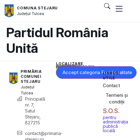
COMUNA STEJARU
Județul
Tulcea
Partidul România
Unită
LOCALIZARE
Acest conținut este blocat până când acceptați categoria corespunzătoare de cookie-uri.
PRIMĂRIA
Accept categoria Funcționalitate
LINKURI
COMUNEI
UTILE
STEJARU
Contact
Județul
Tulcea
Termeni și
Principală
condiții
nr. 7,
S.O.S.
Satul
Stejaru,
pentru
administrația
827215
publică
locală
contact@primaria-
stejaru.ro