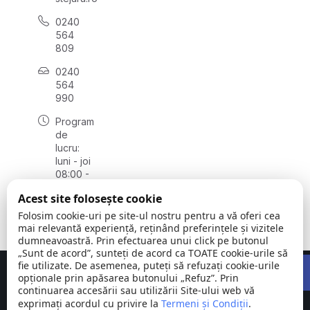
0240
564
809
0240
564
990
Program
de
lucru:
luni - joi
08:00 -
16:30,
Acest site folosește cookie
vineri
08:00 -
Folosim cookie-uri pe site-ul nostru pentru a vă oferi cea
14:00
mai relevantă experiență, reținând preferințele și vizitele
dumneavoastră. Prin efectuarea unui click pe butonul
„Sunt de acord”, sunteți de acord ca TOATE cookie-urile să
Open 
fie utilizate. De asemenea, puteți să refuzați cookie-urile
Concept realizat de
Big Media Relații Publice SRL
opționale prin apăsarea butonului „Refuz”. Prin
continuarea accesării sau utilizării Site-ului web vă
exprimați acordul cu privire la
Comuna
Termeni și Condiții
©
Toate
.