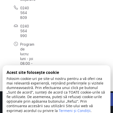
0240
564
809
0240
564
990
Program
de
lucru:
luni - joi
08:00 -
16:30,
Acest site folosește cookie
vineri
08:00 -
Folosim cookie-uri pe site-ul nostru pentru a vă oferi cea
14:00
mai relevantă experiență, reținând preferințele și vizitele
dumneavoastră. Prin efectuarea unui click pe butonul
„Sunt de acord”, sunteți de acord ca TOATE cookie-urile să
Open 
fie utilizate. De asemenea, puteți să refuzați cookie-urile
Concept realizat de
Big Media Relații Publice SRL
opționale prin apăsarea butonului „Refuz”. Prin
continuarea accesării sau utilizării Site-ului web vă
exprimați acordul cu privire la
Comuna
Termeni și Condiții
©
Toate
.