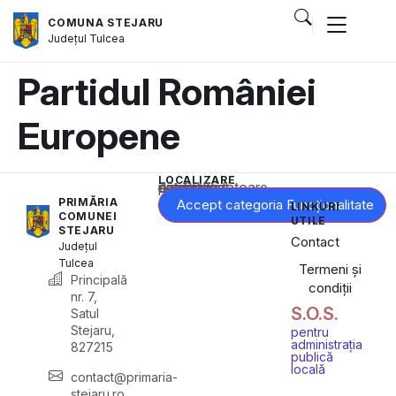
COMUNA STEJARU
Județul
Tulcea
Partidul României
Europene
LOCALIZARE
Acest conținut este blocat până când acceptați categoria corespunzătoare de cookie-uri.
PRIMĂRIA
Accept categoria Funcționalitate
LINKURI
COMUNEI
UTILE
STEJARU
Contact
Județul
Tulcea
Termeni și
Principală
condiții
nr. 7,
S.O.S.
Satul
Stejaru,
pentru
administrația
827215
publică
locală
contact@primaria-
stejaru.ro