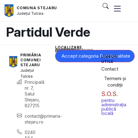
COMUNA STEJARU
Județul
Tulcea
Partidul Verde
LOCALIZARE
Acest conținut este blocat până când acceptați categoria corespunzătoare de cookie-uri.
PRIMĂRIA
Accept categoria Funcționalitate
LINKURI
COMUNEI
UTILE
STEJARU
Contact
Județul
Tulcea
Termeni și
Principală
condiții
nr. 7,
S.O.S.
Satul
Stejaru,
pentru
administrația
827215
publică
locală
contact@primaria-
stejaru.ro
0240