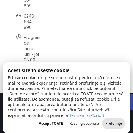
564
809
0240
564
990
Program
de
lucru:
luni - joi
08:00 -
16:30,
Acest site folosește cookie
vineri
08:00 -
Folosim cookie-uri pe site-ul nostru pentru a vă oferi cea
14:00
mai relevantă experiență, reținând preferințele și vizitele
dumneavoastră. Prin efectuarea unui click pe butonul
„Sunt de acord”, sunteți de acord ca TOATE cookie-urile să
Open 
fie utilizate. De asemenea, puteți să refuzați cookie-urile
Concept realizat de
Big Media Relații Publice SRL
opționale prin apăsarea butonului „Refuz”. Prin
continuarea accesării sau utilizării Site-ului web vă
exprimați acordul cu privire la
Comuna
Termeni și Condiții
©
Toate
.
Stejaru |
2026
drepturile
Accept TOATE
Resping opționale
Preferințe
județul Tulcea
rezervate