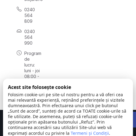
0240
564
809
0240
564
990
Program
de
lucru:
luni - joi
08:00 -
16:30,
Acest site folosește cookie
vineri
08:00 -
Folosim cookie-uri pe site-ul nostru pentru a vă oferi cea
14:00
mai relevantă experiență, reținând preferințele și vizitele
dumneavoastră. Prin efectuarea unui click pe butonul
„Sunt de acord”, sunteți de acord ca TOATE cookie-urile să
Open 
fie utilizate. De asemenea, puteți să refuzați cookie-urile
Concept realizat de
Big Media Relații Publice SRL
opționale prin apăsarea butonului „Refuz”. Prin
continuarea accesării sau utilizării Site-ului web vă
exprimați acordul cu privire la
Comuna
Termeni și Condiții
©
Toate
.