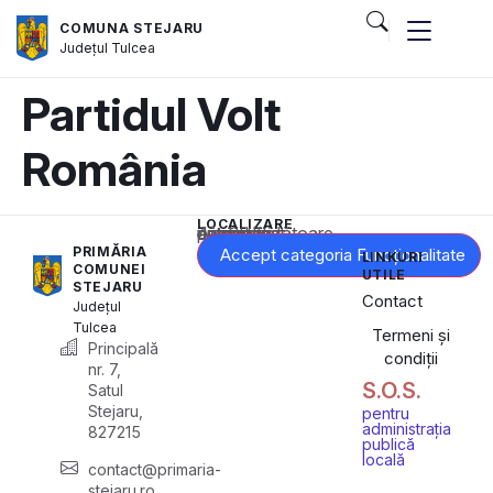
COMUNA STEJARU
Județul
Tulcea
Partidul Volt
România
LOCALIZARE
Acest conținut este blocat până când acceptați categoria corespunzătoare de cookie-uri.
PRIMĂRIA
Accept categoria Funcționalitate
LINKURI
COMUNEI
UTILE
STEJARU
Contact
Județul
Tulcea
Termeni și
Principală
condiții
nr. 7,
S.O.S.
Satul
Stejaru,
pentru
administrația
827215
publică
locală
contact@primaria-
stejaru.ro