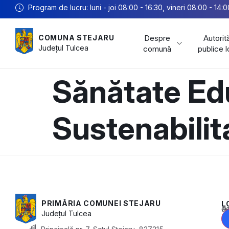
Program de lucru: luni - joi 08:00 - 16:30, vineri 08:00 - 14:0
Despre
Autorită
COMUNA STEJARU
Județul
Tulcea
comună
publice 
Sănătate Ed
Sustenabilit
PRIMĂRIA COMUNEI STEJARU
L
Acest conținu
Județul
Tulcea