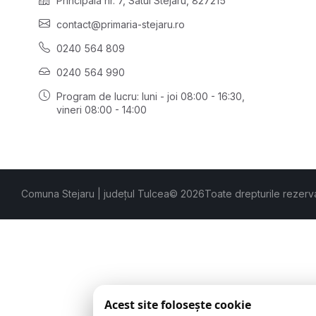
Principală nr. 7, Satul Stejaru, 827215
contact@primaria-stejaru.ro
0240 564 809
0240 564 990
Program de lucru: luni - joi 08:00 - 16:30,
vineri 08:00 - 14:00
Comuna Stejaru | județul Tulcea
© 2026
Toate drepturile rezerv
Acest site folosește cookie