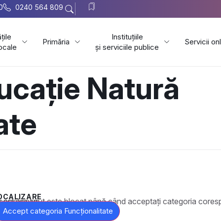
0
0240 564 809
țile
Instituțiile
Primăria
Servicii on
locale
și serviciile publice
ucație Natură
ate
OCALIZARE
t este blocat până când acceptați categoria corespunzătoare de cookie-uri.
Accept categoria Funcționalitate