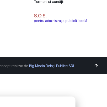
Termeni și condiții
S.O.S.
pentru administrația publică locală
oncept realizat de
Big Media Relații Publice SRL