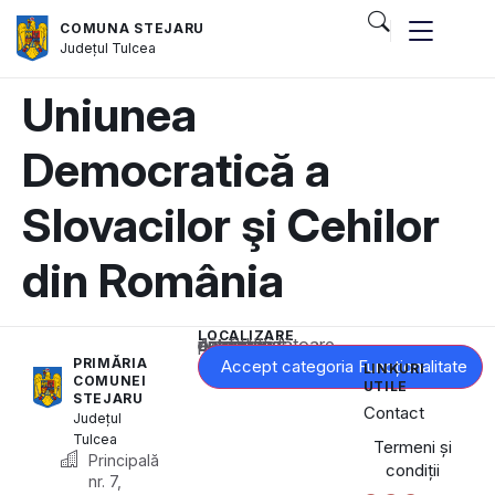
COMUNA STEJARU
Județul
Tulcea
Uniunea
Democratică a
Slovacilor şi Cehilor
din România
LOCALIZARE
Acest conținut este blocat până când acceptați categoria corespunzătoare de cookie-uri.
PRIMĂRIA
Accept categoria Funcționalitate
LINKURI
COMUNEI
UTILE
STEJARU
Contact
Județul
Tulcea
Termeni și
Principală
condiții
nr. 7,