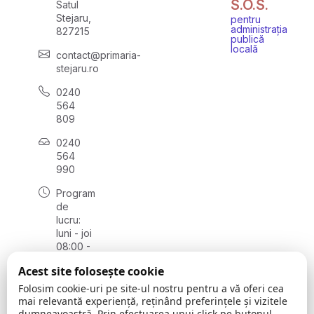
S.O.S.
Satul
Stejaru,
pentru
administrația
827215
publică
locală
contact@primaria-
stejaru.ro
0240
564
809
0240
564
990
Program
de
lucru:
luni - joi
08:00 -
16:30,
Acest site folosește cookie
vineri
08:00 -
Folosim cookie-uri pe site-ul nostru pentru a vă oferi cea
14:00
mai relevantă experiență, reținând preferințele și vizitele
dumneavoastră. Prin efectuarea unui click pe butonul