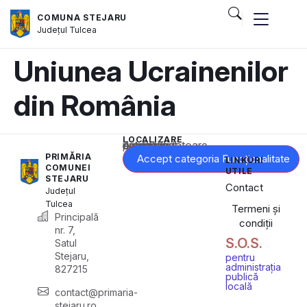
COMUNA STEJARU
Județul
Tulcea
Uniunea Ucrainenilor
din România
LOCALIZARE
Acest conținut este blocat până când acceptați categoria corespunzătoare de cookie-uri.
PRIMĂRIA
Accept categoria Funcționalitate
LINKURI
COMUNEI
UTILE
STEJARU
Contact
Județul
Tulcea
Termeni și
Principală
condiții
nr. 7,
S.O.S.
Satul
Stejaru,
pentru
administrația
827215
publică
locală
contact@primaria-
stejaru.ro