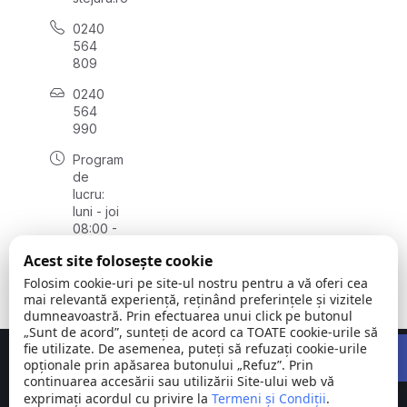
0240
564
809
0240
564
990
Program
de
lucru:
luni - joi
08:00 -
16:30,
Acest site folosește cookie
vineri
08:00 -
Folosim cookie-uri pe site-ul nostru pentru a vă oferi cea
14:00
mai relevantă experiență, reținând preferințele și vizitele
dumneavoastră. Prin efectuarea unui click pe butonul
„Sunt de acord”, sunteți de acord ca TOATE cookie-urile să
Open 
fie utilizate. De asemenea, puteți să refuzați cookie-urile
Concept realizat de
Big Media Relații Publice SRL
opționale prin apăsarea butonului „Refuz”. Prin
continuarea accesării sau utilizării Site-ului web vă
exprimați acordul cu privire la
Comuna
Termeni și Condiții
©
Toate
.