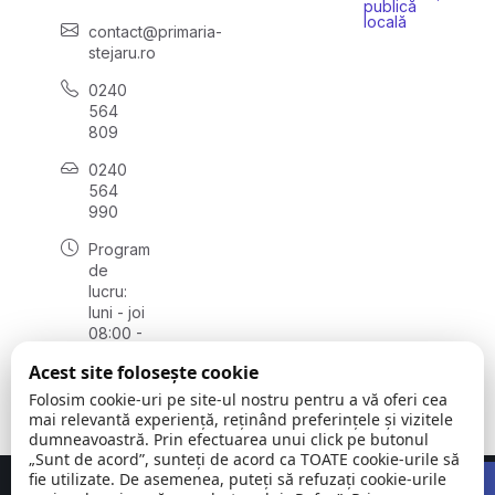
publică
locală
contact@primaria-
stejaru.ro
0240
564
809
0240
564
990
Program
de
lucru:
luni - joi
08:00 -
16:30,
Acest site folosește cookie
vineri
08:00 -
Folosim cookie-uri pe site-ul nostru pentru a vă oferi cea
14:00
mai relevantă experiență, reținând preferințele și vizitele
dumneavoastră. Prin efectuarea unui click pe butonul
„Sunt de acord”, sunteți de acord ca TOATE cookie-urile să
Open 
fie utilizate. De asemenea, puteți să refuzați cookie-urile
Concept realizat de
Big Media Relații Publice SRL