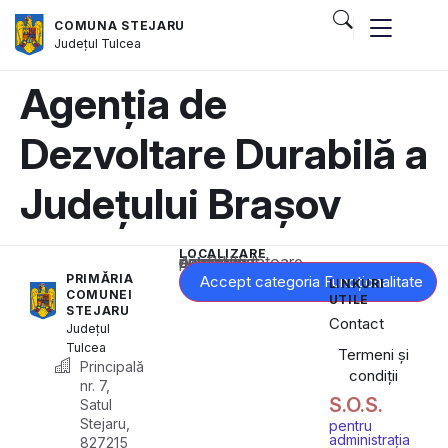
COMUNA STEJARU
Județul
Tulcea
Agenția de
Dezvoltare Durabilă a
Județului Brașov
LOCALIZARE
Acest conținut este blocat până când acceptați categoria corespunzătoare de cookie-uri.
PRIMĂRIA
Accept categoria Funcționalitate
LINKURI
COMUNEI
UTILE
STEJARU
Contact
Județul
Tulcea
Termeni și
Principală
condiții
nr. 7,
S.O.S.
Satul
Stejaru,
pentru
administrația
827215