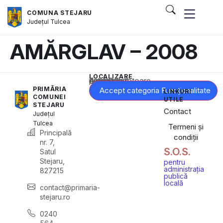
COMUNA STEJARU
Județul
Tulcea
AMĂRGLAV – 2008
LOCALIZARE
Acest conținut este blocat până când acceptați categoria corespunzătoare de cookie-uri.
PRIMĂRIA
Accept categoria Funcționalitate
LINKURI
COMUNEI
UTILE
STEJARU
Contact
Județul
Tulcea
Termeni și
Principală
condiții
nr. 7,
S.O.S.
Satul
Stejaru,
pentru
administrația
827215
publică
locală
contact@primaria-
stejaru.ro
0240