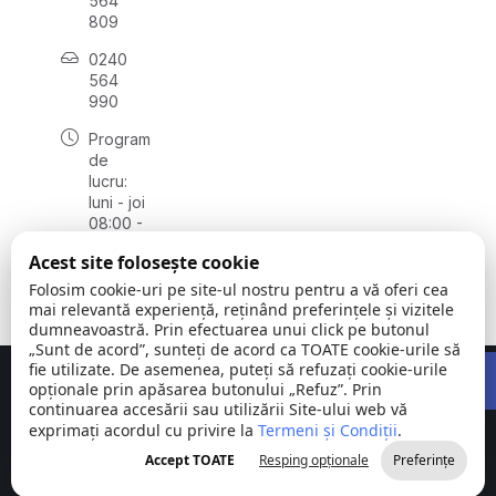
564
809
0240
564
990
Program
de
lucru:
luni - joi
08:00 -
16:30,
Acest site folosește cookie
vineri
08:00 -
Folosim cookie-uri pe site-ul nostru pentru a vă oferi cea
14:00
mai relevantă experiență, reținând preferințele și vizitele
dumneavoastră. Prin efectuarea unui click pe butonul
„Sunt de acord”, sunteți de acord ca TOATE cookie-urile să
Open 
fie utilizate. De asemenea, puteți să refuzați cookie-urile
Concept realizat de
Big Media Relații Publice SRL
opționale prin apăsarea butonului „Refuz”. Prin
continuarea accesării sau utilizării Site-ului web vă
exprimați acordul cu privire la
Comuna
Termeni și Condiții
©
Toate
.
Stejaru |
2026
drepturile
Accept TOATE
Resping opționale
Preferințe
județul Tulcea
rezervate