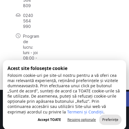
564
809
0240
564
990
Program
de
lucru:
luni - joi
08:00 -
16:30,
Acest site folosește cookie
vineri
08:00 -
Folosim cookie-uri pe site-ul nostru pentru a vă oferi cea
14:00
mai relevantă experiență, reținând preferințele și vizitele
dumneavoastră. Prin efectuarea unui click pe butonul
„Sunt de acord”, sunteți de acord ca TOATE cookie-urile să
Open 
fie utilizate. De asemenea, puteți să refuzați cookie-urile
Concept realizat de
Big Media Relații Publice SRL
opționale prin apăsarea butonului „Refuz”. Prin
continuarea accesării sau utilizării Site-ului web vă
exprimați acordul cu privire la
Comuna
Termeni și Condiții
©
Toate
.
Stejaru |
2026
drepturile
Accept TOATE
Resping opționale
Preferințe
județul Tulcea
rezervate