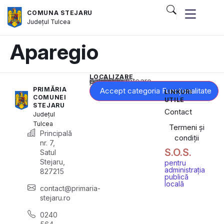
COMUNA STEJARU
Județul
Tulcea
Aparegio
LOCALIZARE
Acest conținut este blocat până când acceptați categoria corespunzătoare de cookie-uri.
PRIMĂRIA
Accept categoria Funcționalitate
LINKURI
COMUNEI
UTILE
STEJARU
Contact
Județul
Tulcea
Termeni și
Principală
condiții
nr. 7,
S.O.S.
Satul
Stejaru,
pentru
administrația
827215
publică
locală
contact@primaria-
stejaru.ro
0240