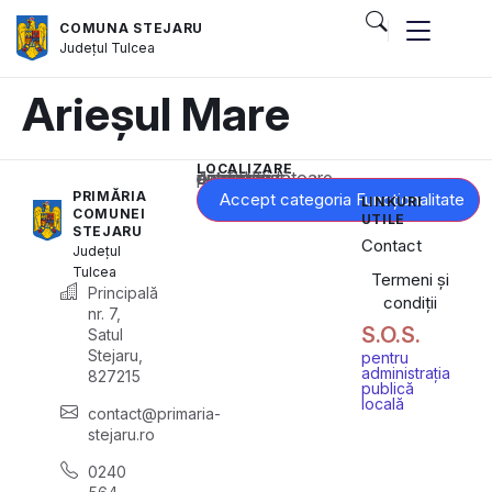
COMUNA STEJARU
Județul
Tulcea
Arieșul Mare
LOCALIZARE
Acest conținut este blocat până când acceptați categoria corespunzătoare de cookie-uri.
PRIMĂRIA
Accept categoria Funcționalitate
LINKURI
COMUNEI
UTILE
STEJARU
Contact
Județul
Tulcea
Termeni și
Principală
condiții
nr. 7,
S.O.S.
Satul
Stejaru,
pentru
administrația
827215
publică
locală
contact@primaria-
stejaru.ro
0240