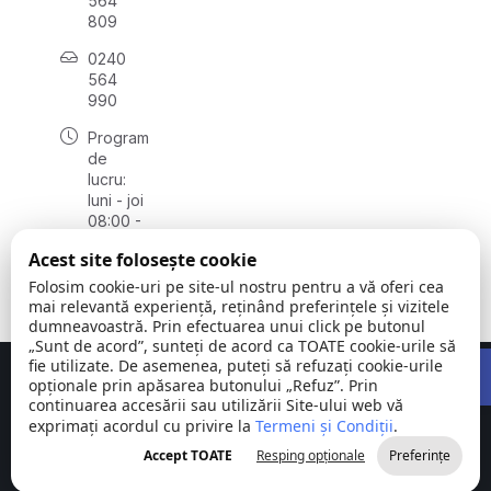
564
809
0240
564
990
Program
de
lucru:
luni - joi
08:00 -
16:30,
Acest site folosește cookie
vineri
08:00 -
Folosim cookie-uri pe site-ul nostru pentru a vă oferi cea
14:00
mai relevantă experiență, reținând preferințele și vizitele
dumneavoastră. Prin efectuarea unui click pe butonul
„Sunt de acord”, sunteți de acord ca TOATE cookie-urile să
Open 
fie utilizate. De asemenea, puteți să refuzați cookie-urile
Concept realizat de
Big Media Relații Publice SRL
opționale prin apăsarea butonului „Refuz”. Prin
continuarea accesării sau utilizării Site-ului web vă
exprimați acordul cu privire la
Comuna
Termeni și Condiții
©
Toate
.
Stejaru |
2026
drepturile
Accept TOATE
Resping opționale
Preferințe
județul Tulcea
rezervate