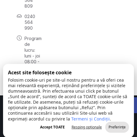
564
809
0240
564
990
Program
de
lucru:
luni - joi
08:00 -
16:30,
Acest site folosește cookie
vineri
08:00 -
Folosim cookie-uri pe site-ul nostru pentru a vă oferi cea
14:00
mai relevantă experiență, reținând preferințele și vizitele
dumneavoastră. Prin efectuarea unui click pe butonul
„Sunt de acord”, sunteți de acord ca TOATE cookie-urile să
Open 
fie utilizate. De asemenea, puteți să refuzați cookie-urile
Concept realizat de
Big Media Relații Publice SRL
opționale prin apăsarea butonului „Refuz”. Prin
continuarea accesării sau utilizării Site-ului web vă
exprimați acordul cu privire la
Comuna
Termeni și Condiții
©
Toate
.
Stejaru |
2026
drepturile
Accept TOATE
Resping opționale
Preferințe
județul Tulcea
rezervate