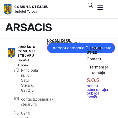
COMUNA STEJARU
Județul
Tulcea
ARSACIS
LOCALIZARE
Acest conținut este blocat până când acceptați categoria corespunzătoare de cookie-uri.
PRIMĂRIA
Accept categoria Funcționalitate
LINKURI
COMUNEI
UTILE
STEJARU
Contact
Județul
Tulcea
Termeni și
Principală
condiții
nr. 7,
S.O.S.
Satul
Stejaru,
pentru
administrația
827215
publică
locală
contact@primaria-
stejaru.ro
0240