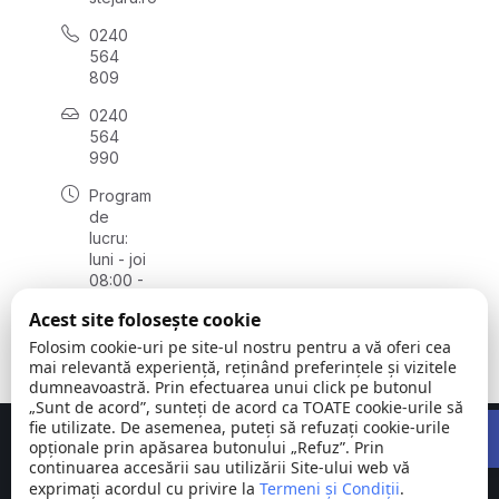
0240
564
809
0240
564
990
Program
de
lucru:
luni - joi
08:00 -
16:30,
Acest site folosește cookie
vineri
08:00 -
Folosim cookie-uri pe site-ul nostru pentru a vă oferi cea
14:00
mai relevantă experiență, reținând preferințele și vizitele
dumneavoastră. Prin efectuarea unui click pe butonul
„Sunt de acord”, sunteți de acord ca TOATE cookie-urile să
Open 
fie utilizate. De asemenea, puteți să refuzați cookie-urile
Concept realizat de
Big Media Relații Publice SRL
opționale prin apăsarea butonului „Refuz”. Prin
continuarea accesării sau utilizării Site-ului web vă
exprimați acordul cu privire la
Comuna
Termeni și Condiții
©
Toate
.