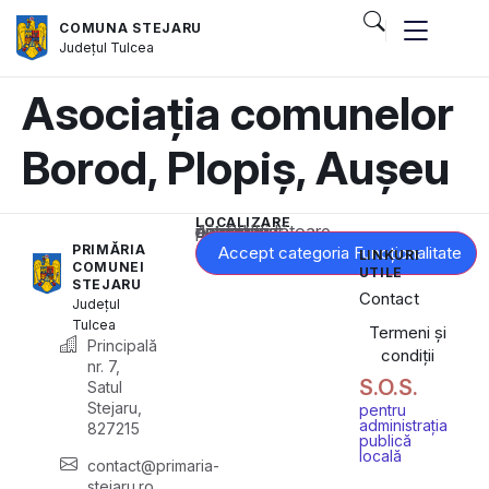
COMUNA STEJARU
Județul
Tulcea
Asociația comunelor
Borod, Plopiș, Aușeu
LOCALIZARE
Acest conținut este blocat până când acceptați categoria corespunzătoare de cookie-uri.
PRIMĂRIA
Accept categoria Funcționalitate
LINKURI
COMUNEI
UTILE
STEJARU
Contact
Județul
Tulcea
Termeni și
Principală
condiții
nr. 7,
S.O.S.
Satul
Stejaru,
pentru
administrația
827215
publică
locală
contact@primaria-
stejaru.ro