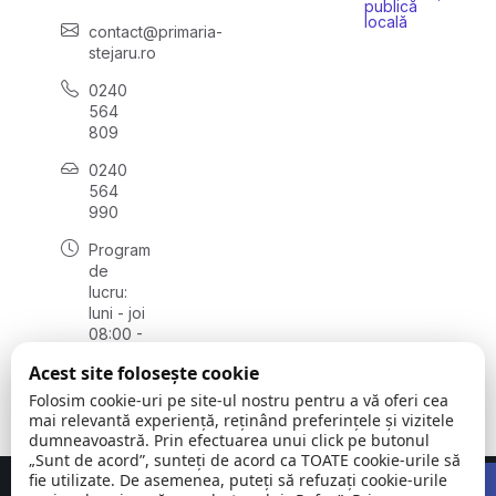
publică
locală
contact@primaria-
stejaru.ro
0240
564
809
0240
564
990
Program
de
lucru:
luni - joi
08:00 -
16:30,
Acest site folosește cookie
vineri
08:00 -
Folosim cookie-uri pe site-ul nostru pentru a vă oferi cea
14:00
mai relevantă experiență, reținând preferințele și vizitele
dumneavoastră. Prin efectuarea unui click pe butonul
„Sunt de acord”, sunteți de acord ca TOATE cookie-urile să
Open 
fie utilizate. De asemenea, puteți să refuzați cookie-urile
Concept realizat de
Big Media Relații Publice SRL