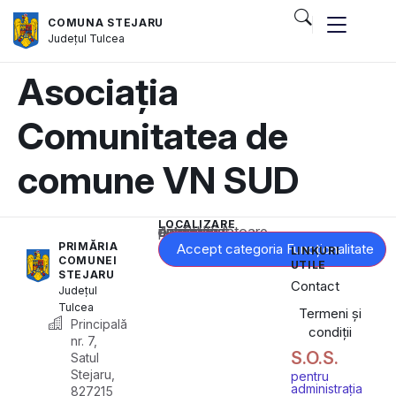
COMUNA STEJARU
Județul
Tulcea
Asociația
Comunitatea de
comune VN SUD
LOCALIZARE
Acest conținut este blocat până când acceptați categoria corespunzătoare de cookie-uri.
PRIMĂRIA
Accept categoria Funcționalitate
LINKURI
COMUNEI
UTILE
STEJARU
Contact
Județul
Tulcea
Termeni și
Principală
condiții
nr. 7,
S.O.S.
Satul
Stejaru,
pentru
administrația
827215