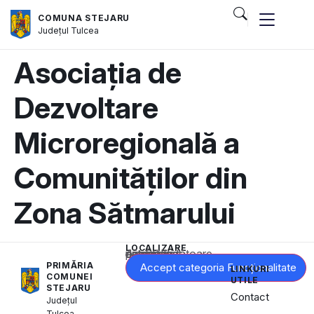
COMUNA STEJARU
Județul
Tulcea
Asociația de
Dezvoltare
Microregională a
Comunităților din
Zona Sătmarului
LOCALIZARE
Acest conținut este blocat până când acceptați categoria corespunzătoare de cookie-uri.
PRIMĂRIA
Accept categoria Funcționalitate
LINKURI
COMUNEI
UTILE
STEJARU
Contact
Județul
Tulcea