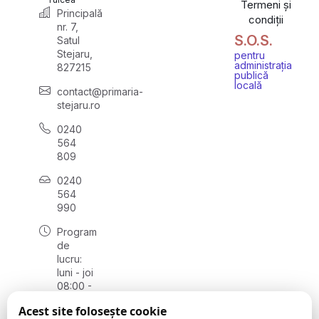
Termeni și
Principală
condiții
nr. 7,
S.O.S.
Satul
Stejaru,
pentru
administrația
827215
publică
locală
contact@primaria-
stejaru.ro
0240
564
809
0240
564
990
Program
de
lucru:
luni - joi
08:00 -
16:30,
Acest site folosește cookie
vineri