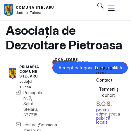
COMUNA STEJARU
Județul
Tulcea
Asociația de
Dezvoltare Pietroasa
LOCALIZARE
Acest conținut este blocat până când acceptați categoria corespunzătoare de cookie-uri.
PRIMĂRIA
Accept categoria Funcționalitate
LINKURI
COMUNEI
UTILE
STEJARU
Contact
Județul
Tulcea
Termeni și
Principală
condiții
nr. 7,
S.O.S.
Satul
Stejaru,
pentru
administrația
827215
publică
locală
contact@primaria-
stejaru.ro