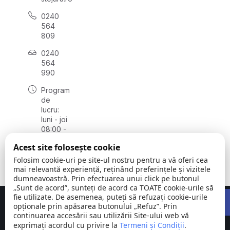
0240
564
809
0240
564
990
Program
de
lucru:
luni - joi
08:00 -
16:30,
Acest site folosește cookie
vineri
08:00 -
Folosim cookie-uri pe site-ul nostru pentru a vă oferi cea
14:00
mai relevantă experiență, reținând preferințele și vizitele
dumneavoastră. Prin efectuarea unui click pe butonul
„Sunt de acord”, sunteți de acord ca TOATE cookie-urile să
Open 
fie utilizate. De asemenea, puteți să refuzați cookie-urile
Concept realizat de
Big Media Relații Publice SRL
opționale prin apăsarea butonului „Refuz”. Prin
continuarea accesării sau utilizării Site-ului web vă
exprimați acordul cu privire la
Comuna
Termeni și Condiții
©
Toate
.