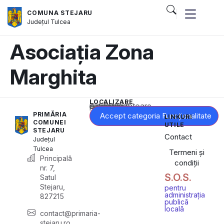
COMUNA STEJARU
Județul
Tulcea
Asociația Zona
Marghita
LOCALIZARE
Acest conținut este blocat până când acceptați categoria corespunzătoare de cookie-uri.
PRIMĂRIA
Accept categoria Funcționalitate
LINKURI
COMUNEI
UTILE
STEJARU
Contact
Județul
Tulcea
Termeni și
Principală
condiții
nr. 7,
S.O.S.
Satul
Stejaru,
pentru
administrația
827215
publică
locală
contact@primaria-
stejaru.ro