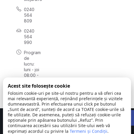
0240
564
809
0240
564
990
Program
de
lucru:
luni - joi
08:00 -
16:30,
Acest site folosește cookie
vineri
08:00 -
Folosim cookie-uri pe site-ul nostru pentru a vă oferi cea
14:00
mai relevantă experiență, reținând preferințele și vizitele
dumneavoastră. Prin efectuarea unui click pe butonul
„Sunt de acord”, sunteți de acord ca TOATE cookie-urile să
Open 
fie utilizate. De asemenea, puteți să refuzați cookie-urile
Concept realizat de
Big Media Relații Publice SRL
opționale prin apăsarea butonului „Refuz”. Prin
continuarea accesării sau utilizării Site-ului web vă
exprimați acordul cu privire la
Comuna
Termeni și Condiții
©
Toate
.