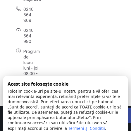
0240
564
809
0240
564
990
Program
de
lucru:
luni - joi
08:00 -
16:30,
Acest site folosește cookie
vineri
08:00 -
Folosim cookie-uri pe site-ul nostru pentru a vă oferi cea
14:00
mai relevantă experiență, reținând preferințele și vizitele
dumneavoastră. Prin efectuarea unui click pe butonul
„Sunt de acord”, sunteți de acord ca TOATE cookie-urile să
Open 
fie utilizate. De asemenea, puteți să refuzați cookie-urile
Concept realizat de
Big Media Relații Publice SRL
opționale prin apăsarea butonului „Refuz”. Prin
continuarea accesării sau utilizării Site-ului web vă
exprimați acordul cu privire la
Comuna
Termeni și Condiții
©
Toate
.