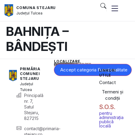
COMUNA STEJARU
Județul
Tulcea
BAHNIȚA –
BÂNDEȘTI
LOCALIZARE
Acest conținut este blocat până când acceptați categoria corespunzătoare de cookie-uri.
PRIMĂRIA
Accept categoria Funcționalitate
LINKURI
COMUNEI
UTILE
STEJARU
Contact
Județul
Tulcea
Termeni și
Principală
condiții
nr. 7,
S.O.S.
Satul
Stejaru,
pentru
administrația
827215
publică
locală
contact@primaria-
stejaru.ro