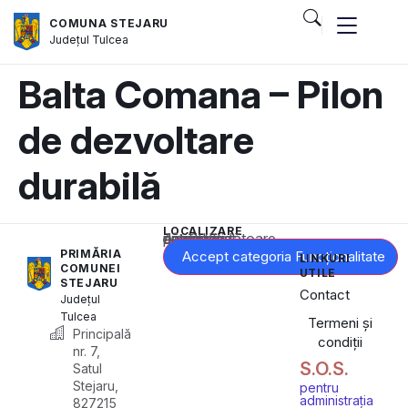
COMUNA STEJARU
Județul
Tulcea
Balta Comana – Pilon
de dezvoltare
durabilă
LOCALIZARE
Acest conținut este blocat până când acceptați categoria corespunzătoare de cookie-uri.
PRIMĂRIA
Accept categoria Funcționalitate
LINKURI
COMUNEI
UTILE
STEJARU
Contact
Județul
Tulcea
Termeni și
Principală
condiții
nr. 7,
S.O.S.
Satul
Stejaru,
pentru
administrația
827215