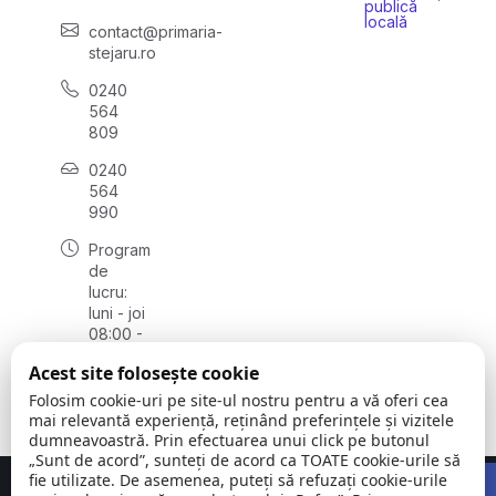
publică
locală
contact@primaria-
stejaru.ro
0240
564
809
0240
564
990
Program
de
lucru:
luni - joi
08:00 -
16:30,
Acest site folosește cookie
vineri
08:00 -
Folosim cookie-uri pe site-ul nostru pentru a vă oferi cea
14:00
mai relevantă experiență, reținând preferințele și vizitele
dumneavoastră. Prin efectuarea unui click pe butonul
„Sunt de acord”, sunteți de acord ca TOATE cookie-urile să
Open 
fie utilizate. De asemenea, puteți să refuzați cookie-urile
Concept realizat de
Big Media Relații Publice SRL