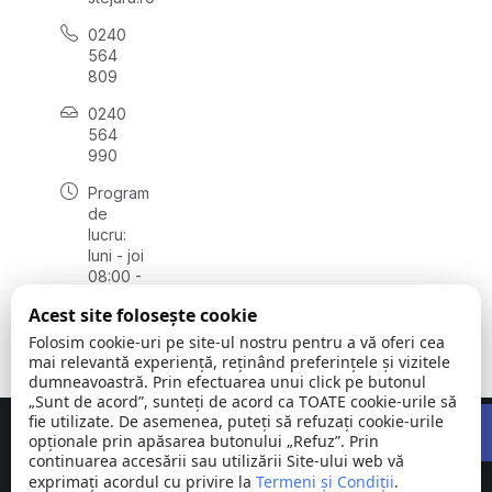
0240
564
809
0240
564
990
Program
de
lucru:
luni - joi
08:00 -
16:30,
Acest site folosește cookie
vineri
08:00 -
Folosim cookie-uri pe site-ul nostru pentru a vă oferi cea
14:00
mai relevantă experiență, reținând preferințele și vizitele
dumneavoastră. Prin efectuarea unui click pe butonul
„Sunt de acord”, sunteți de acord ca TOATE cookie-urile să
Open 
fie utilizate. De asemenea, puteți să refuzați cookie-urile
Concept realizat de
Big Media Relații Publice SRL
opționale prin apăsarea butonului „Refuz”. Prin
continuarea accesării sau utilizării Site-ului web vă
exprimați acordul cu privire la
Comuna
Termeni și Condiții
©
Toate
.