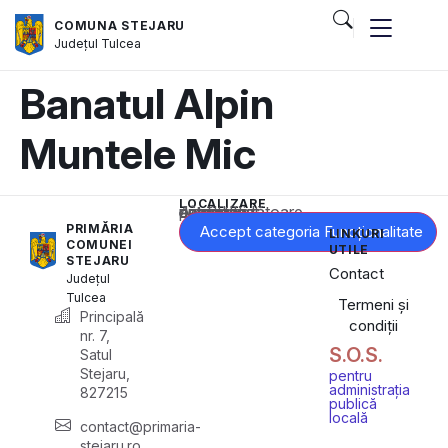
COMUNA STEJARU
Județul
Tulcea
Banatul Alpin
Muntele Mic
LOCALIZARE
Acest conținut este blocat până când acceptați categoria corespunzătoare de cookie-uri.
PRIMĂRIA
Accept categoria Funcționalitate
LINKURI
COMUNEI
UTILE
STEJARU
Contact
Județul
Tulcea
Termeni și
Principală
condiții
nr. 7,
S.O.S.
Satul
Stejaru,
pentru
administrația
827215
publică
locală
contact@primaria-
stejaru.ro