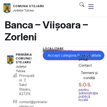
COMUNA STEJARU
Județul
Tulcea
Banca – Viișoara –
Zorleni
LOCALIZARE
Acest conținut este blocat până când acceptați categoria corespunzătoare de cookie-uri.
PRIMĂRIA
Accept categoria Funcționalitate
LINKURI
COMUNEI
UTILE
STEJARU
Contact
Județul
Tulcea
Termeni și
Principală
condiții
nr. 7,
S.O.S.
Satul
Stejaru,
pentru
administrația
827215
publică
locală
contact@primaria-
stejaru.ro