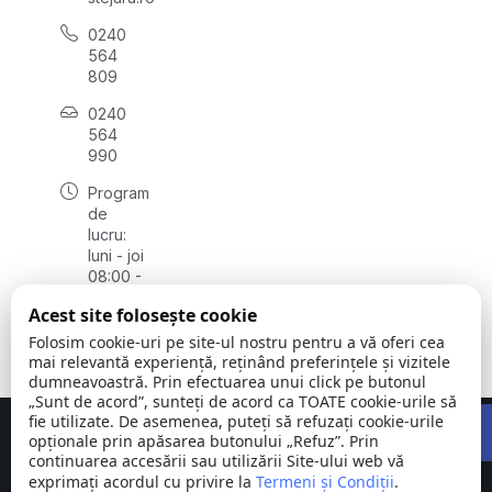
0240
564
809
0240
564
990
Program
de
lucru:
luni - joi
08:00 -
16:30,
Acest site folosește cookie
vineri
08:00 -
Folosim cookie-uri pe site-ul nostru pentru a vă oferi cea
14:00
mai relevantă experiență, reținând preferințele și vizitele
dumneavoastră. Prin efectuarea unui click pe butonul
„Sunt de acord”, sunteți de acord ca TOATE cookie-urile să
Open 
fie utilizate. De asemenea, puteți să refuzați cookie-urile
Concept realizat de
Big Media Relații Publice SRL
opționale prin apăsarea butonului „Refuz”. Prin
continuarea accesării sau utilizării Site-ului web vă
exprimați acordul cu privire la
Comuna
Termeni și Condiții
©
Toate
.