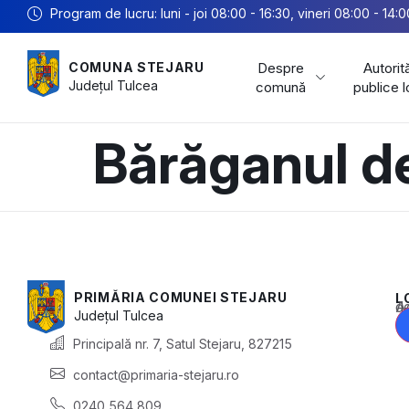
Program de lucru: luni - joi 08:00 - 16:30, vineri 08:00 - 14:0
Despre
Autorită
COMUNA STEJARU
Județul
Tulcea
comună
publice 
Bărăganul d
PRIMĂRIA COMUNEI STEJARU
L
Acest conținu
Județul
Tulcea
Principală nr. 7, Satul Stejaru, 827215
contact@primaria-stejaru.ro
0240 564 809