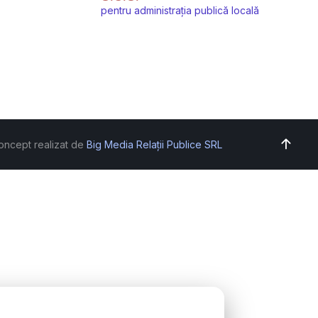
pentru administrația publică locală
oncept realizat de
Big Media Relații Publice SRL