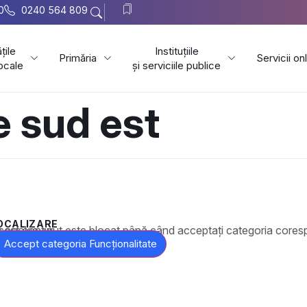
0
0240 564 809
țile
Instituțiile
Primăria
Servicii on
locale
și serviciile publice
e sud est
OCALIZARE
t este blocat până când acceptați categoria corespunzătoare de cookie-uri.
Accept categoria Funcționalitate