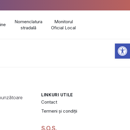
Nomenclatura
Monitorul
line
stradală
Oficial Local
Open 
LINKURI UTILE
Contact
Termeni și condiții
S.O.S.