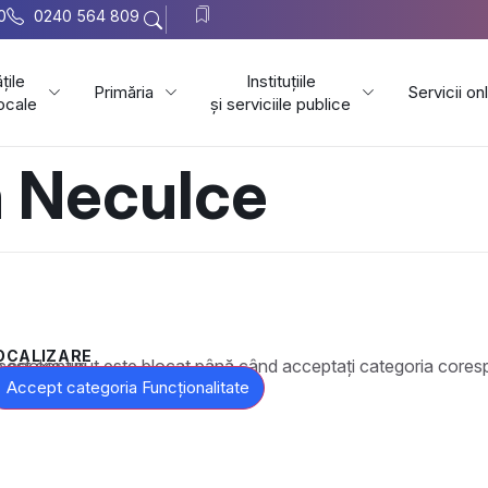
0
0240 564 809
țile
Instituțiile
Primăria
Servicii on
locale
și serviciile publice
on Neculce
OCALIZARE
t este blocat până când acceptați categoria corespunzătoare de cookie-uri.
Accept categoria Funcționalitate