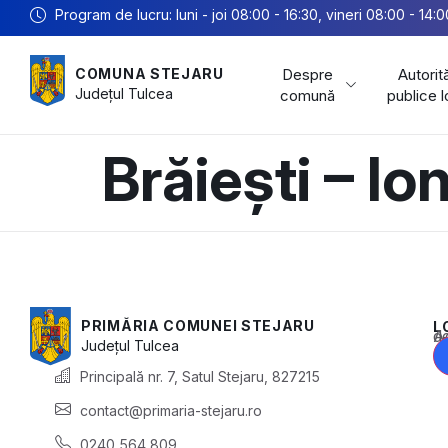
Program de lucru: luni - joi 08:00 - 16:30, vineri 08:00 - 14:0
Despre
Autorită
COMUNA STEJARU
Județul
Tulcea
comună
publice 
Brăiești – I
PRIMĂRIA COMUNEI STEJARU
L
Acest conținu
Județul
Tulcea
Principală nr. 7, Satul Stejaru, 827215
contact@primaria-stejaru.ro
0240 564 809