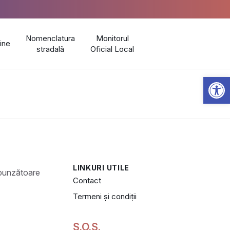
Nomenclatura
Monitorul
line
stradală
Oficial Local
Open 
LINKURI UTILE
Contact
Termeni și condiții
S.O.S.