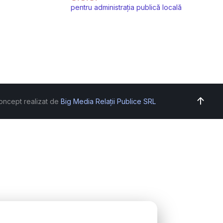
pentru administrația publică locală
oncept realizat de
Big Media Relații Publice SRL