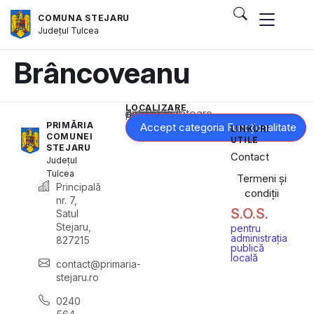
COMUNA STEJARU
Județul
Tulcea
Brâncoveanu
LOCALIZARE
Acest conținut este blocat până când acceptați categoria corespunzătoare de cookie-uri.
PRIMĂRIA
Accept categoria Funcționalitate
LINKURI
COMUNEI
UTILE
STEJARU
Contact
Județul
Tulcea
Termeni și
Principală
condiții
nr. 7,
S.O.S.
Satul
Stejaru,
pentru
administrația
827215
publică
locală
contact@primaria-
stejaru.ro
0240