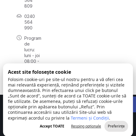
564
809
0240
564
990
Program
de
lucru:
luni - joi
08:00 -
16:30,
Acest site folosește cookie
vineri
08:00 -
Folosim cookie-uri pe site-ul nostru pentru a vă oferi cea
14:00
mai relevantă experiență, reținând preferințele și vizitele
dumneavoastră. Prin efectuarea unui click pe butonul
„Sunt de acord”, sunteți de acord ca TOATE cookie-urile să
Open 
fie utilizate. De asemenea, puteți să refuzați cookie-urile
Concept realizat de
Big Media Relații Publice SRL
opționale prin apăsarea butonului „Refuz”. Prin
continuarea accesării sau utilizării Site-ului web vă
exprimați acordul cu privire la
Comuna
Termeni și Condiții
©
Toate
.
Stejaru |
2026
drepturile
Accept TOATE
Resping opționale
Preferințe
județul Tulcea
rezervate