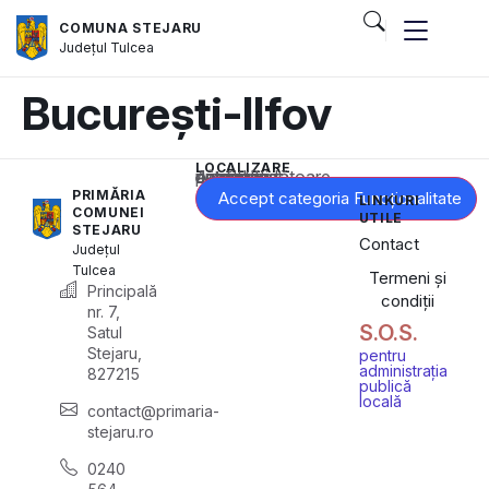
COMUNA STEJARU
Județul
Tulcea
București-Ilfov
LOCALIZARE
Acest conținut este blocat până când acceptați categoria corespunzătoare de cookie-uri.
PRIMĂRIA
Accept categoria Funcționalitate
LINKURI
COMUNEI
UTILE
STEJARU
Contact
Județul
Tulcea
Termeni și
Principală
condiții
nr. 7,
S.O.S.
Satul
Stejaru,
pentru
administrația
827215
publică
locală
contact@primaria-
stejaru.ro
0240