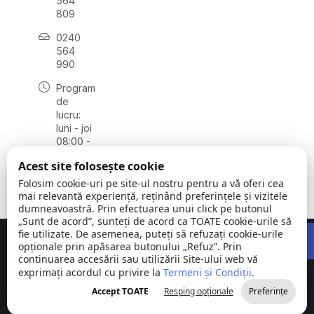
564
809
0240
564
990
Program
de
lucru:
luni - joi
08:00 -
16:30,
Acest site folosește cookie
vineri
08:00 -
Folosim cookie-uri pe site-ul nostru pentru a vă oferi cea
14:00
mai relevantă experiență, reținând preferințele și vizitele
dumneavoastră. Prin efectuarea unui click pe butonul
„Sunt de acord”, sunteți de acord ca TOATE cookie-urile să
Open 
fie utilizate. De asemenea, puteți să refuzați cookie-urile
Concept realizat de
Big Media Relații Publice SRL
opționale prin apăsarea butonului „Refuz”. Prin
continuarea accesării sau utilizării Site-ului web vă
exprimați acordul cu privire la
Comuna
Termeni și Condiții
©
Toate
.
Stejaru |
2026
drepturile
Accept TOATE
Resping opționale
Preferințe
județul Tulcea
rezervate