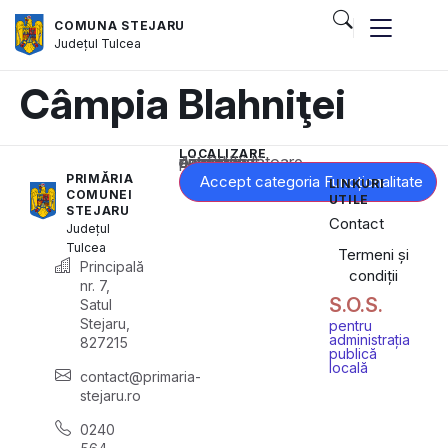
COMUNA STEJARU
Județul
Tulcea
Câmpia Blahniţei
LOCALIZARE
Acest conținut este blocat până când acceptați categoria corespunzătoare de cookie-uri.
PRIMĂRIA
Accept categoria Funcționalitate
LINKURI
COMUNEI
UTILE
STEJARU
Contact
Județul
Tulcea
Termeni și
Principală
condiții
nr. 7,
S.O.S.
Satul
Stejaru,
pentru
administrația
827215
publică
locală
contact@primaria-
stejaru.ro
0240