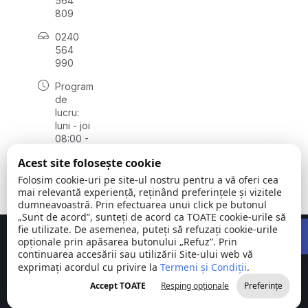
564
809
0240
564
990
Program
de
lucru:
luni - joi
08:00 -
16:30,
Acest site folosește cookie
vineri
08:00 -
Folosim cookie-uri pe site-ul nostru pentru a vă oferi cea
14:00
mai relevantă experiență, reținând preferințele și vizitele
dumneavoastră. Prin efectuarea unui click pe butonul
„Sunt de acord”, sunteți de acord ca TOATE cookie-urile să
Open 
fie utilizate. De asemenea, puteți să refuzați cookie-urile
Concept realizat de
Big Media Relații Publice SRL
opționale prin apăsarea butonului „Refuz”. Prin
continuarea accesării sau utilizării Site-ului web vă
exprimați acordul cu privire la
Comuna
Termeni și Condiții
©
Toate
.
Stejaru |
2026
drepturile
Accept TOATE
Resping opționale
Preferințe
județul Tulcea
rezervate