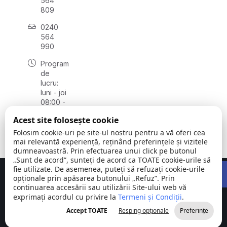
564
809
0240
564
990
Program
de
lucru:
luni - joi
08:00 -
16:30,
Acest site folosește cookie
vineri
08:00 -
Folosim cookie-uri pe site-ul nostru pentru a vă oferi cea
14:00
mai relevantă experiență, reținând preferințele și vizitele
dumneavoastră. Prin efectuarea unui click pe butonul
„Sunt de acord”, sunteți de acord ca TOATE cookie-urile să
Open 
fie utilizate. De asemenea, puteți să refuzați cookie-urile
Concept realizat de
Big Media Relații Publice SRL
opționale prin apăsarea butonului „Refuz”. Prin
continuarea accesării sau utilizării Site-ului web vă
exprimați acordul cu privire la
Comuna
Termeni și Condiții
©
Toate
.
Stejaru |
2026
drepturile
Accept TOATE
Resping opționale
Preferințe
județul Tulcea
rezervate