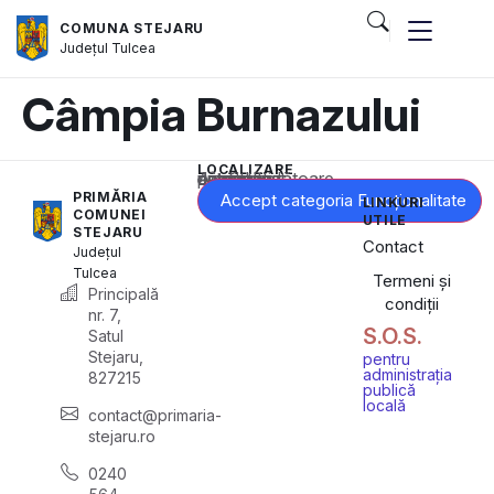
COMUNA STEJARU
Județul
Tulcea
Câmpia Burnazului
LOCALIZARE
Acest conținut este blocat până când acceptați categoria corespunzătoare de cookie-uri.
PRIMĂRIA
Accept categoria Funcționalitate
LINKURI
COMUNEI
UTILE
STEJARU
Contact
Județul
Tulcea
Termeni și
Principală
condiții
nr. 7,
S.O.S.
Satul
Stejaru,
pentru
administrația
827215
publică
locală
contact@primaria-
stejaru.ro
0240