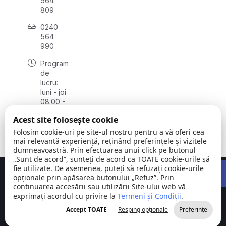
564
809
0240
564
990
Program
de
lucru:
luni - joi
08:00 -
16:30,
Acest site folosește cookie
vineri
08:00 -
Folosim cookie-uri pe site-ul nostru pentru a vă oferi cea
14:00
mai relevantă experiență, reținând preferințele și vizitele
dumneavoastră. Prin efectuarea unui click pe butonul
„Sunt de acord”, sunteți de acord ca TOATE cookie-urile să
Open 
fie utilizate. De asemenea, puteți să refuzați cookie-urile
Concept realizat de
Big Media Relații Publice SRL
opționale prin apăsarea butonului „Refuz”. Prin
continuarea accesării sau utilizării Site-ului web vă
exprimați acordul cu privire la
Comuna
Termeni și Condiții
©
Toate
.
Stejaru |
2026
drepturile
Accept TOATE
Resping opționale
Preferințe
județul Tulcea
rezervate