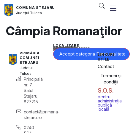
COMUNA STEJARU
Județul
Tulcea
Câmpia Romanaţilor
LOCALIZARE
Acest conținut este blocat până când acceptați categoria corespunzătoare de cookie-uri.
PRIMĂRIA
Accept categoria Funcționalitate
LINKURI
COMUNEI
UTILE
STEJARU
Contact
Județul
Tulcea
Termeni și
Principală
condiții
nr. 7,
S.O.S.
Satul
Stejaru,
pentru
administrația
827215
publică
locală
contact@primaria-
stejaru.ro
0240