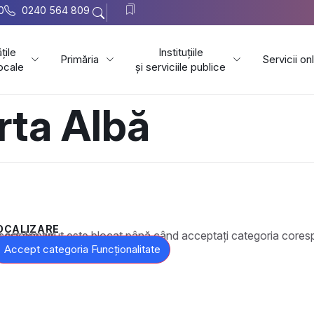
0
0240 564 809
țile
Instituțiile
Primăria
Servicii on
locale
și serviciile publice
rta Albă
OCALIZARE
t este blocat până când acceptați categoria corespunzătoare de cookie-uri.
Accept categoria Funcționalitate