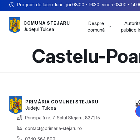
Program de lucru: luni - joi 08:00 - 16:30, vineri 08:00 - 14:0
Despre
Autorită
COMUNA STEJARU
Județul
Tulcea
comună
publice 
Castelu-Poa
PRIMĂRIA COMUNEI STEJARU
L
Acest conținu
Județul
Tulcea
Principală nr. 7, Satul Stejaru, 827215
contact@primaria-stejaru.ro
0240 564 809