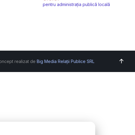
pentru administrația publică locală
oncept realizat de
Big Media Relații Publice SRL