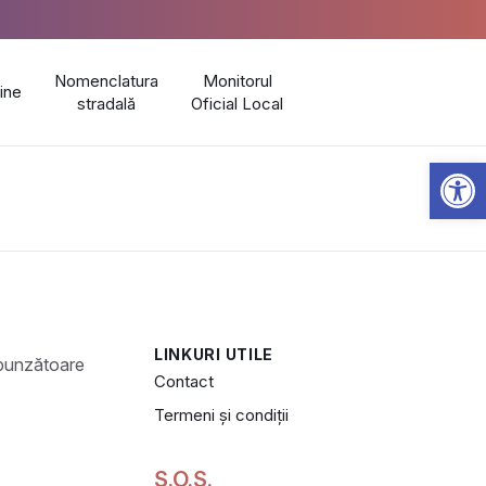
Nomenclatura
Monitorul
line
stradală
Oficial Local
Open 
LINKURI UTILE
Contact
Termeni și condiții
S.O.S.