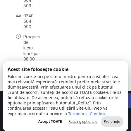
564
809
0240
564
990
Program
de
lucru:
luni - joi
08:00 -
16:30,
Acest site folosește cookie
vineri
08:00 -
Folosim cookie-uri pe site-ul nostru pentru a vă oferi cea
14:00
mai relevantă experiență, reținând preferințele și vizitele
dumneavoastră. Prin efectuarea unui click pe butonul
„Sunt de acord”, sunteți de acord ca TOATE cookie-urile să
Open 
fie utilizate. De asemenea, puteți să refuzați cookie-urile
Concept realizat de
Big Media Relații Publice SRL
opționale prin apăsarea butonului „Refuz”. Prin
continuarea accesării sau utilizării Site-ului web vă
exprimați acordul cu privire la
Comuna
Termeni și Condiții
©
Toate
.
Stejaru |
2026
drepturile
Accept TOATE
Resping opționale
Preferințe
județul Tulcea
rezervate