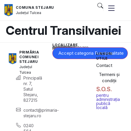
COMUNA STEJARU
Județul
Tulcea
Centrul Transilvaniei
LOCALIZARE
Acest conținut este blocat până când acceptați categoria corespunzătoare de cookie-uri.
PRIMĂRIA
Accept categoria Funcționalitate
LINKURI
COMUNEI
UTILE
STEJARU
Contact
Județul
Tulcea
Termeni și
Principală
condiții
nr. 7,
S.O.S.
Satul
Stejaru,
pentru
administrația
827215
publică
locală
contact@primaria-
stejaru.ro
0240