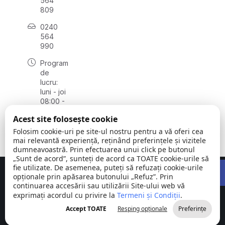
564
809
0240
564
990
Program
de
lucru:
luni - joi
08:00 -
16:30,
Acest site folosește cookie
vineri
08:00 -
Folosim cookie-uri pe site-ul nostru pentru a vă oferi cea
14:00
mai relevantă experiență, reținând preferințele și vizitele
dumneavoastră. Prin efectuarea unui click pe butonul
„Sunt de acord”, sunteți de acord ca TOATE cookie-urile să
Open 
fie utilizate. De asemenea, puteți să refuzați cookie-urile
Concept realizat de
Big Media Relații Publice SRL
opționale prin apăsarea butonului „Refuz”. Prin
continuarea accesării sau utilizării Site-ului web vă
exprimați acordul cu privire la
Comuna
Termeni și Condiții
©
Toate
.
Stejaru |
2026
drepturile
Accept TOATE
Resping opționale
Preferințe
județul Tulcea
rezervate