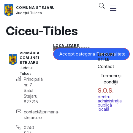
COMUNA STEJARU
Județul
Tulcea
Ciceu-Tibles
LOCALIZARE
Acest conținut este blocat până când acceptați categoria corespunzătoare de cookie-uri.
PRIMĂRIA
Accept categoria Funcționalitate
LINKURI
COMUNEI
UTILE
STEJARU
Contact
Județul
Tulcea
Termeni și
Principală
condiții
nr. 7,
S.O.S.
Satul
Stejaru,
pentru
administrația
827215
publică
locală
contact@primaria-
stejaru.ro
0240