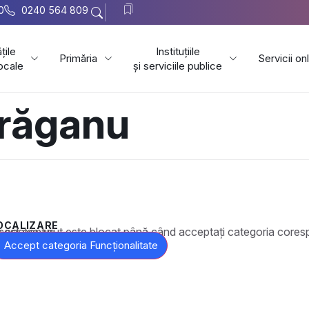
0
0240 564 809
țile
Instituțiile
Primăria
Servicii on
locale
și serviciile publice
ărăganu
OCALIZARE
t este blocat până când acceptați categoria corespunzătoare de cookie-uri.
Accept categoria Funcționalitate