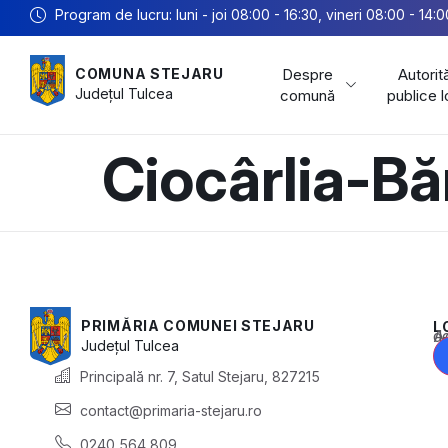
Program de lucru: luni - joi 08:00 - 16:30, vineri 08:00 - 14:0
Despre
Autorită
COMUNA STEJARU
Județul
Tulcea
comună
publice 
Ciocârlia-B
PRIMĂRIA COMUNEI STEJARU
L
Acest conținu
Județul
Tulcea
Principală nr. 7, Satul Stejaru, 827215
contact@primaria-stejaru.ro
0240 564 809