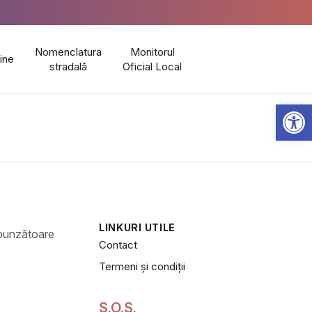
Nomenclatura
Monitorul
line
stradală
Oficial Local
Open 
LINKURI UTILE
Contact
Termeni și condiții
S.O.S.