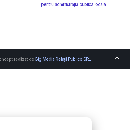
pentru administrația publică locală
oncept realizat de
Big Media Relații Publice SRL