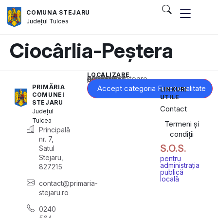
COMUNA STEJARU
Județul
Tulcea
Ciocârlia-Peștera
LOCALIZARE
Acest conținut este blocat până când acceptați categoria corespunzătoare de cookie-uri.
PRIMĂRIA
Accept categoria Funcționalitate
LINKURI
COMUNEI
UTILE
STEJARU
Contact
Județul
Tulcea
Termeni și
Principală
condiții
nr. 7,
S.O.S.
Satul
Stejaru,
pentru
administrația
827215
publică
locală
contact@primaria-
stejaru.ro
0240