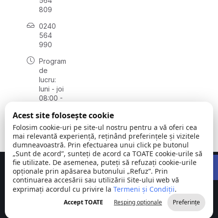
564
809
0240
564
990
Program
de
lucru:
luni - joi
08:00 -
16:30,
Acest site folosește cookie
vineri
08:00 -
Folosim cookie-uri pe site-ul nostru pentru a vă oferi cea
14:00
mai relevantă experiență, reținând preferințele și vizitele
dumneavoastră. Prin efectuarea unui click pe butonul
„Sunt de acord”, sunteți de acord ca TOATE cookie-urile să
Open 
fie utilizate. De asemenea, puteți să refuzați cookie-urile
Concept realizat de
Big Media Relații Publice SRL
opționale prin apăsarea butonului „Refuz”. Prin
continuarea accesării sau utilizării Site-ului web vă
exprimați acordul cu privire la
Comuna
Termeni și Condiții
©
Toate
.
Stejaru |
2026
drepturile
Accept TOATE
Resping opționale
Preferințe
județul Tulcea
rezervate