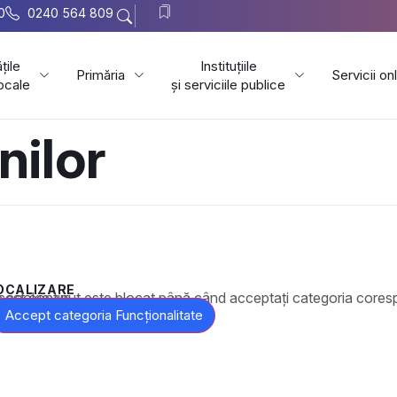
0
0240 564 809
țile
Instituțiile
Primăria
Servicii on
locale
și serviciile publice
nilor
OCALIZARE
t este blocat până când acceptați categoria corespunzătoare de cookie-uri.
Accept categoria Funcționalitate