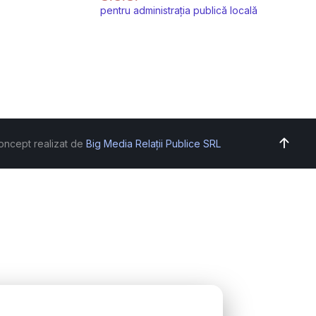
pentru administrația publică locală
oncept realizat de
Big Media Relații Publice SRL