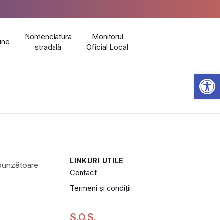
Nomenclatura
Monitorul
line
stradală
Oficial Local
Open 
LINKURI UTILE
Contact
Termeni și condiții
S.O.S.