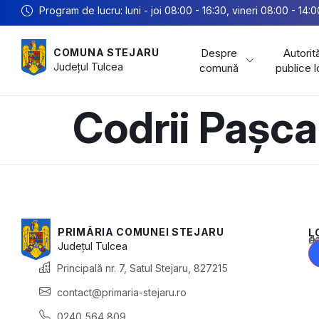
Program de lucru: luni - joi 08:00 - 16:30, vineri 08:00 - 14:0
Despre
Autorită
COMUNA STEJARU
Județul
Tulcea
comună
publice 
Codrii Pașca
PRIMĂRIA COMUNEI STEJARU
L
Acest conținu
Județul
Tulcea
Principală nr. 7, Satul Stejaru, 827215
contact@primaria-stejaru.ro
0240 564 809