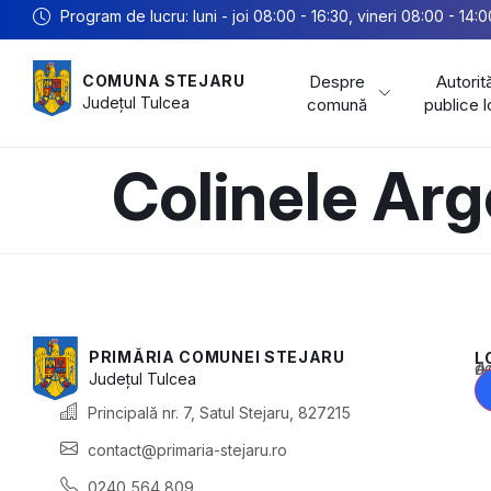
Program de lucru: luni - joi 08:00 - 16:30, vineri 08:00 - 14:0
Despre
Autorită
COMUNA STEJARU
Județul
Tulcea
comună
publice 
Colinele Arg
PRIMĂRIA COMUNEI STEJARU
L
Acest conținu
Județul
Tulcea
Principală nr. 7, Satul Stejaru, 827215
contact@primaria-stejaru.ro
0240 564 809