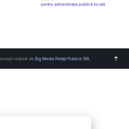
pentru administrația publică locală
oncept realizat de
Big Media Relații Publice SRL