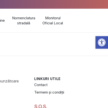
Nomenclatura
Monitorul
line
stradală
Oficial Local
Open 
LINKURI UTILE
Contact
Termeni și condiții
S.O.S.