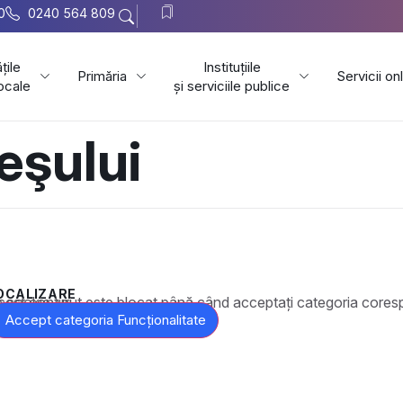
0
0240 564 809
țile
Instituțiile
Primăria
Servicii on
locale
și serviciile publice
eşului
OCALIZARE
t este blocat până când acceptați categoria corespunzătoare de cookie-uri.
Accept categoria Funcționalitate