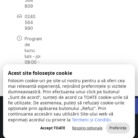
564
809
0240
564
990
Program
de
lucru:
luni - joi
08:00 -
16:30,
Acest site folosește cookie
vineri
08:00 -
Folosim cookie-uri pe site-ul nostru pentru a vă oferi cea
14:00
mai relevantă experiență, reținând preferințele și vizitele
dumneavoastră. Prin efectuarea unui click pe butonul
„Sunt de acord”, sunteți de acord ca TOATE cookie-urile să
Open 
fie utilizate. De asemenea, puteți să refuzați cookie-urile
Concept realizat de
Big Media Relații Publice SRL
opționale prin apăsarea butonului „Refuz”. Prin
continuarea accesării sau utilizării Site-ului web vă
exprimați acordul cu privire la
Comuna
Termeni și Condiții
©
Toate
.
Stejaru |
2026
drepturile
Accept TOATE
Resping opționale
Preferințe
județul Tulcea
rezervate