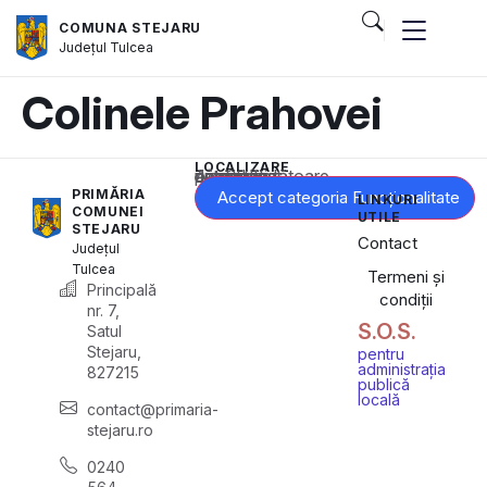
COMUNA STEJARU
Județul
Tulcea
Colinele Prahovei
LOCALIZARE
Acest conținut este blocat până când acceptați categoria corespunzătoare de cookie-uri.
PRIMĂRIA
Accept categoria Funcționalitate
LINKURI
COMUNEI
UTILE
STEJARU
Contact
Județul
Tulcea
Termeni și
Principală
condiții
nr. 7,
S.O.S.
Satul
Stejaru,
pentru
administrația
827215
publică
locală
contact@primaria-
stejaru.ro
0240