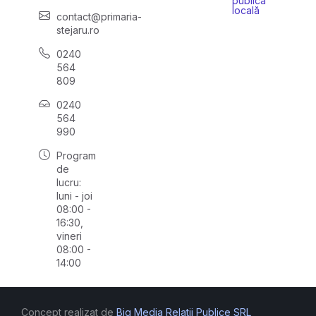
publică
locală
contact@primaria-
stejaru.ro
0240
564
809
0240
564
990
Program
de
lucru:
luni - joi
08:00 -
16:30,
vineri
08:00 -
14:00
Concept realizat de
Big Media Relații Publice SRL