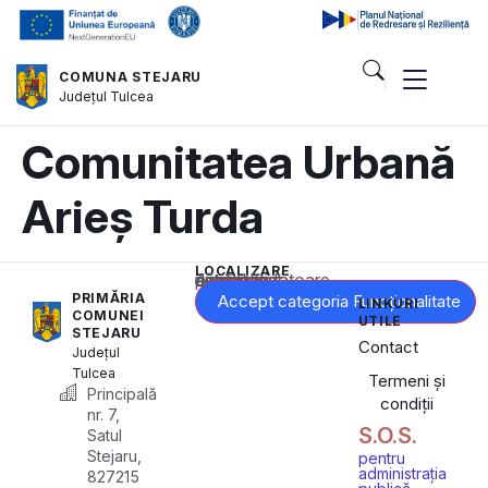
COMUNA STEJARU
Județul
Tulcea
Comunitatea Urbană
Arieș Turda
LOCALIZARE
Acest conținut este blocat până când acceptați categoria corespunzătoare de cookie-uri.
PRIMĂRIA
Accept categoria Funcționalitate
LINKURI
COMUNEI
UTILE
STEJARU
Contact
Județul
Tulcea
Termeni și
Principală
condiții
nr. 7,
S.O.S.
Satul
Stejaru,
pentru
administrația
827215