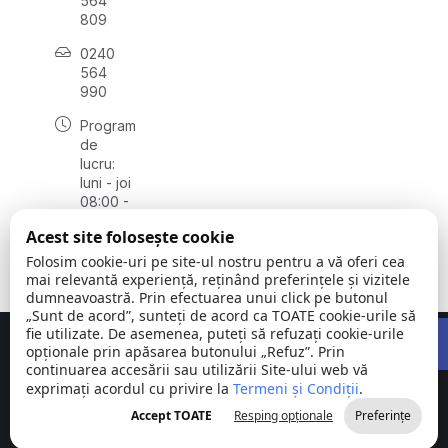
564
809
0240
564
990
Program
de
lucru:
luni - joi
08:00 -
16:30,
Acest site folosește cookie
vineri
08:00 -
Folosim cookie-uri pe site-ul nostru pentru a vă oferi cea
14:00
mai relevantă experiență, reținând preferințele și vizitele
dumneavoastră. Prin efectuarea unui click pe butonul
„Sunt de acord”, sunteți de acord ca TOATE cookie-urile să
Open 
fie utilizate. De asemenea, puteți să refuzați cookie-urile
Concept realizat de
Big Media Relații Publice SRL
opționale prin apăsarea butonului „Refuz”. Prin
continuarea accesării sau utilizării Site-ului web vă
exprimați acordul cu privire la
Comuna
Termeni și Condiții
©
Toate
.
Stejaru |
2026
drepturile
Accept TOATE
Resping opționale
Preferințe
județul Tulcea
rezervate