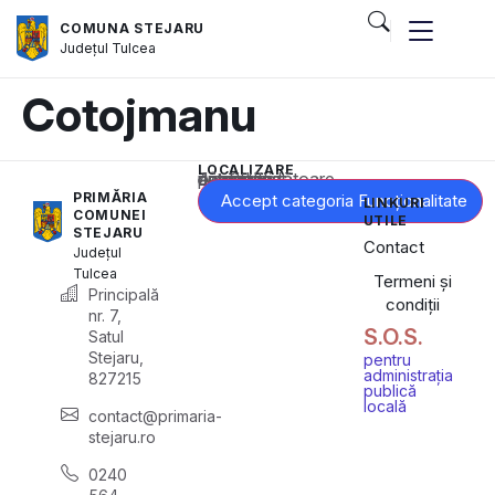
COMUNA STEJARU
Județul
Tulcea
Cotojmanu
LOCALIZARE
Acest conținut este blocat până când acceptați categoria corespunzătoare de cookie-uri.
PRIMĂRIA
Accept categoria Funcționalitate
LINKURI
COMUNEI
UTILE
STEJARU
Contact
Județul
Tulcea
Termeni și
Principală
condiții
nr. 7,
S.O.S.
Satul
Stejaru,
pentru
administrația
827215
publică
locală
contact@primaria-
stejaru.ro
0240