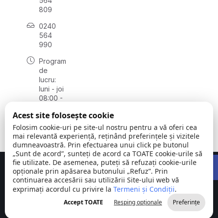
564
809
0240
564
990
Program
de
lucru:
luni - joi
08:00 -
16:30,
Acest site folosește cookie
vineri
08:00 -
Folosim cookie-uri pe site-ul nostru pentru a vă oferi cea
14:00
mai relevantă experiență, reținând preferințele și vizitele
dumneavoastră. Prin efectuarea unui click pe butonul
„Sunt de acord”, sunteți de acord ca TOATE cookie-urile să
Open 
fie utilizate. De asemenea, puteți să refuzați cookie-urile
Concept realizat de
Big Media Relații Publice SRL
opționale prin apăsarea butonului „Refuz”. Prin
continuarea accesării sau utilizării Site-ului web vă
exprimați acordul cu privire la
Comuna
Termeni și Condiții
©
Toate
.
Stejaru |
2026
drepturile
Accept TOATE
Resping opționale
Preferințe
județul Tulcea
rezervate