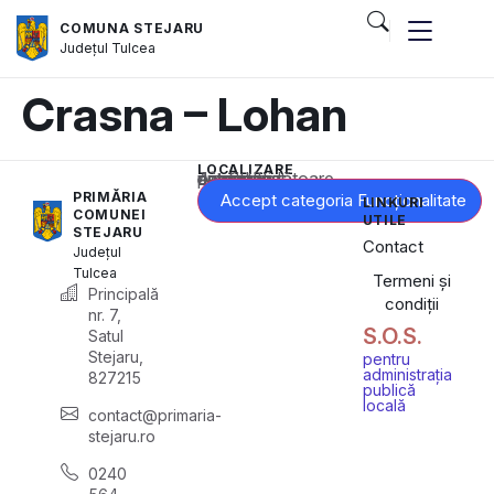
COMUNA STEJARU
Județul
Tulcea
Crasna – Lohan
LOCALIZARE
Acest conținut este blocat până când acceptați categoria corespunzătoare de cookie-uri.
PRIMĂRIA
Accept categoria Funcționalitate
LINKURI
COMUNEI
UTILE
STEJARU
Contact
Județul
Tulcea
Termeni și
Principală
condiții
nr. 7,
S.O.S.
Satul
Stejaru,
pentru
administrația
827215
publică
locală
contact@primaria-
stejaru.ro
0240