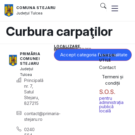
COMUNA STEJARU
Județul
Tulcea
Curbura carpaţilor
LOCALIZARE
Acest conținut este blocat până când acceptați categoria corespunzătoare de cookie-uri.
PRIMĂRIA
Accept categoria Funcționalitate
LINKURI
COMUNEI
UTILE
STEJARU
Contact
Județul
Tulcea
Termeni și
Principală
condiții
nr. 7,
S.O.S.
Satul
Stejaru,
pentru
administrația
827215
publică
locală
contact@primaria-
stejaru.ro
0240