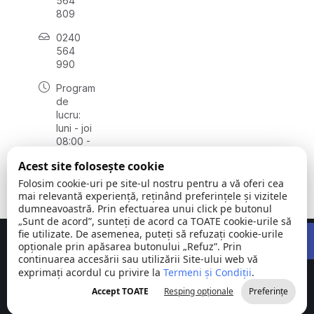
564
809
0240
564
990
Program
de
lucru:
luni - joi
08:00 -
16:30,
Acest site folosește cookie
vineri
08:00 -
Folosim cookie-uri pe site-ul nostru pentru a vă oferi cea
14:00
mai relevantă experiență, reținând preferințele și vizitele
dumneavoastră. Prin efectuarea unui click pe butonul
„Sunt de acord”, sunteți de acord ca TOATE cookie-urile să
Open 
fie utilizate. De asemenea, puteți să refuzați cookie-urile
Concept realizat de
Big Media Relații Publice SRL
opționale prin apăsarea butonului „Refuz”. Prin
continuarea accesării sau utilizării Site-ului web vă
exprimați acordul cu privire la
Comuna
Termeni și Condiții
©
Toate
.
Stejaru |
2026
drepturile
Accept TOATE
Resping opționale
Preferințe
județul Tulcea
rezervate