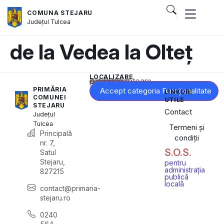
COMUNA STEJARU
Județul
Tulcea
de la Vedea la Olteț
LOCALIZARE
Acest conținut este blocat până când acceptați categoria corespunzătoare de cookie-uri.
PRIMĂRIA
Accept categoria Funcționalitate
LINKURI
COMUNEI
UTILE
STEJARU
Contact
Județul
Tulcea
Termeni și
Principală
condiții
nr. 7,
S.O.S.
Satul
Stejaru,
pentru
administrația
827215
publică
locală
contact@primaria-
stejaru.ro
0240