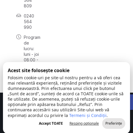
564
809
0240
564
990
Program
de
lucru:
luni - joi
08:00 -
16:30,
Acest site folosește cookie
vineri
08:00 -
Folosim cookie-uri pe site-ul nostru pentru a vă oferi cea
14:00
mai relevantă experiență, reținând preferințele și vizitele
dumneavoastră. Prin efectuarea unui click pe butonul
„Sunt de acord”, sunteți de acord ca TOATE cookie-urile să
Open 
fie utilizate. De asemenea, puteți să refuzați cookie-urile
Concept realizat de
Big Media Relații Publice SRL
opționale prin apăsarea butonului „Refuz”. Prin
continuarea accesării sau utilizării Site-ului web vă
exprimați acordul cu privire la
Comuna
Termeni și Condiții
©
Toate
.
Stejaru |
2026
drepturile
Accept TOATE
Resping opționale
Preferințe
județul Tulcea
rezervate