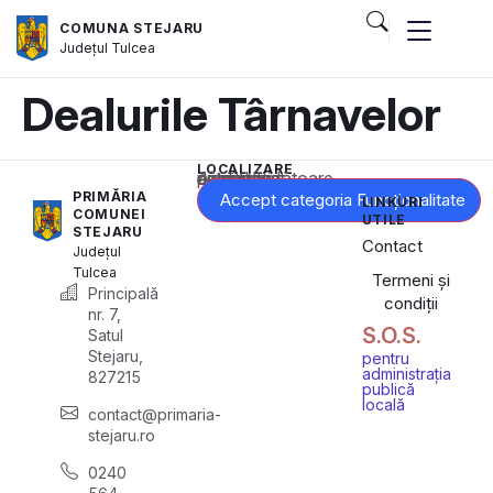
COMUNA STEJARU
Județul
Tulcea
Dealurile Târnavelor
LOCALIZARE
Acest conținut este blocat până când acceptați categoria corespunzătoare de cookie-uri.
PRIMĂRIA
Accept categoria Funcționalitate
LINKURI
COMUNEI
UTILE
STEJARU
Contact
Județul
Tulcea
Termeni și
Principală
condiții
nr. 7,
S.O.S.
Satul
Stejaru,
pentru
administrația
827215
publică
locală
contact@primaria-
stejaru.ro
0240