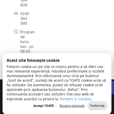
564
809
0240
564
990
Program
de
lucru:
luni - joi
08:00 -
16:30,
Acest site folosește cookie
vineri
08:00 -
Folosim cookie-uri pe site-ul nostru pentru a vă oferi cea
14:00
mai relevantă experiență, reținând preferințele și vizitele
dumneavoastră. Prin efectuarea unui click pe butonul
„Sunt de acord”, sunteți de acord ca TOATE cookie-urile să
Open 
fie utilizate. De asemenea, puteți să refuzați cookie-urile
Concept realizat de
Big Media Relații Publice SRL
opționale prin apăsarea butonului „Refuz”. Prin
continuarea accesării sau utilizării Site-ului web vă
exprimați acordul cu privire la
Comuna
Termeni și Condiții
©
Toate
.
Stejaru |
2026
drepturile
Accept TOATE
Resping opționale
Preferințe
județul Tulcea
rezervate