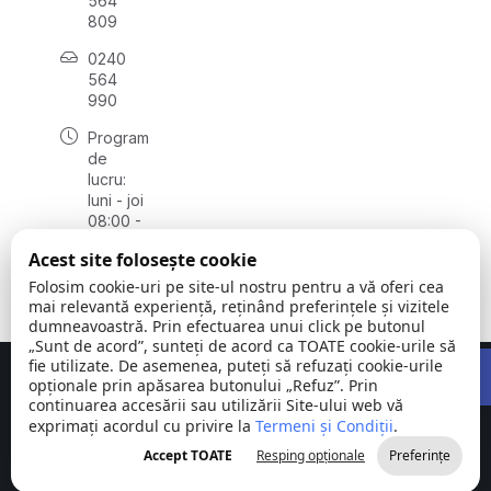
564
809
0240
564
990
Program
de
lucru:
luni - joi
08:00 -
16:30,
Acest site folosește cookie
vineri
08:00 -
Folosim cookie-uri pe site-ul nostru pentru a vă oferi cea
14:00
mai relevantă experiență, reținând preferințele și vizitele
dumneavoastră. Prin efectuarea unui click pe butonul
„Sunt de acord”, sunteți de acord ca TOATE cookie-urile să
Open 
fie utilizate. De asemenea, puteți să refuzați cookie-urile
Concept realizat de
Big Media Relații Publice SRL
opționale prin apăsarea butonului „Refuz”. Prin
continuarea accesării sau utilizării Site-ului web vă
exprimați acordul cu privire la
Comuna
Termeni și Condiții
©
Toate
.
Stejaru |
2026
drepturile
Accept TOATE
Resping opționale
Preferințe
județul Tulcea
rezervate