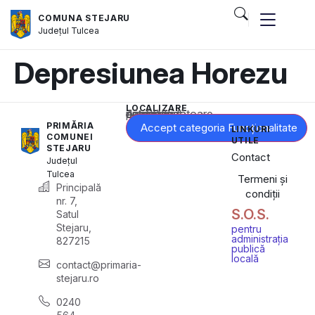
COMUNA STEJARU
Județul
Tulcea
Depresiunea Horezu
LOCALIZARE
Acest conținut este blocat până când acceptați categoria corespunzătoare de cookie-uri.
PRIMĂRIA
Accept categoria Funcționalitate
LINKURI
COMUNEI
UTILE
STEJARU
Contact
Județul
Tulcea
Termeni și
Principală
condiții
nr. 7,
S.O.S.
Satul
Stejaru,
pentru
administrația
827215
publică
locală
contact@primaria-
stejaru.ro
0240