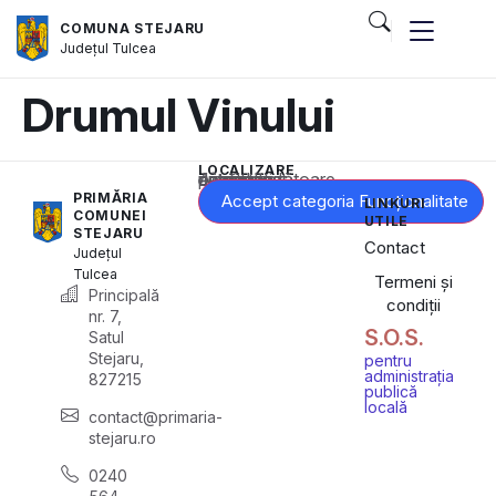
COMUNA STEJARU
Județul
Tulcea
Drumul Vinului
LOCALIZARE
Acest conținut este blocat până când acceptați categoria corespunzătoare de cookie-uri.
PRIMĂRIA
Accept categoria Funcționalitate
LINKURI
COMUNEI
UTILE
STEJARU
Contact
Județul
Tulcea
Termeni și
Principală
condiții
nr. 7,
S.O.S.
Satul
Stejaru,
pentru
administrația
827215
publică
locală
contact@primaria-
stejaru.ro
0240