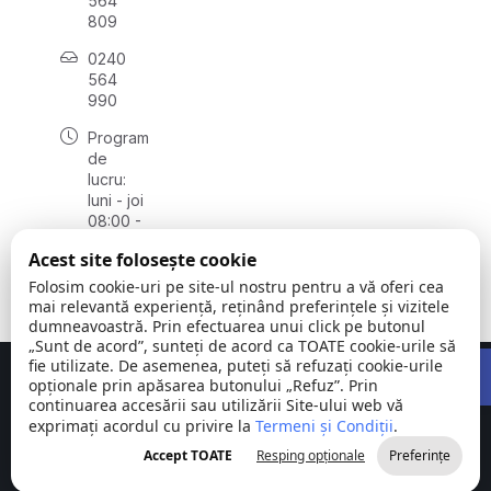
564
809
0240
564
990
Program
de
lucru:
luni - joi
08:00 -
16:30,
Acest site folosește cookie
vineri
08:00 -
Folosim cookie-uri pe site-ul nostru pentru a vă oferi cea
14:00
mai relevantă experiență, reținând preferințele și vizitele
dumneavoastră. Prin efectuarea unui click pe butonul
„Sunt de acord”, sunteți de acord ca TOATE cookie-urile să
Open 
fie utilizate. De asemenea, puteți să refuzați cookie-urile
Concept realizat de
Big Media Relații Publice SRL
opționale prin apăsarea butonului „Refuz”. Prin
continuarea accesării sau utilizării Site-ului web vă
exprimați acordul cu privire la
Comuna
Termeni și Condiții
©
Toate
.
Stejaru |
2026
drepturile
Accept TOATE
Resping opționale
Preferințe
județul Tulcea
rezervate