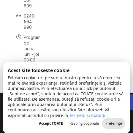
564
809
0240
564
990
Program
de
lucru:
luni - joi
08:00 -
16:30,
Acest site folosește cookie
vineri
08:00 -
Folosim cookie-uri pe site-ul nostru pentru a vă oferi cea
14:00
mai relevantă experiență, reținând preferințele și vizitele
dumneavoastră. Prin efectuarea unui click pe butonul
„Sunt de acord”, sunteți de acord ca TOATE cookie-urile să
Open 
fie utilizate. De asemenea, puteți să refuzați cookie-urile
Concept realizat de
Big Media Relații Publice SRL
opționale prin apăsarea butonului „Refuz”. Prin
continuarea accesării sau utilizării Site-ului web vă
exprimați acordul cu privire la
Comuna
Termeni și Condiții
©
Toate
.
Stejaru |
2026
drepturile
Accept TOATE
Resping opționale
Preferințe
județul Tulcea
rezervate