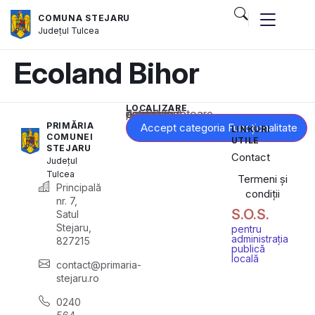
COMUNA STEJARU
Județul
Tulcea
Ecoland Bihor
LOCALIZARE
Acest conținut este blocat până când acceptați categoria corespunzătoare de cookie-uri.
PRIMĂRIA
Accept categoria Funcționalitate
LINKURI
COMUNEI
UTILE
STEJARU
Contact
Județul
Tulcea
Termeni și
Principală
condiții
nr. 7,
S.O.S.
Satul
Stejaru,
pentru
administrația
827215
publică
locală
contact@primaria-
stejaru.ro
0240