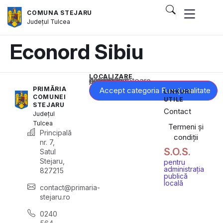
COMUNA STEJARU
Județul
Tulcea
Econord Sibiu
LOCALIZARE
Acest conținut este blocat până când acceptați categoria corespunzătoare de cookie-uri.
PRIMĂRIA
Accept categoria Funcționalitate
LINKURI
COMUNEI
UTILE
STEJARU
Contact
Județul
Tulcea
Termeni și
Principală
condiții
nr. 7,
S.O.S.
Satul
Stejaru,
pentru
administrația
827215
publică
locală
contact@primaria-
stejaru.ro
0240