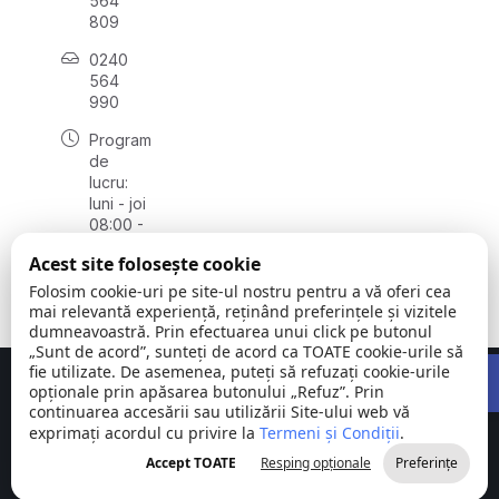
564
809
0240
564
990
Program
de
lucru:
luni - joi
08:00 -
16:30,
Acest site folosește cookie
vineri
08:00 -
Folosim cookie-uri pe site-ul nostru pentru a vă oferi cea
14:00
mai relevantă experiență, reținând preferințele și vizitele
dumneavoastră. Prin efectuarea unui click pe butonul
„Sunt de acord”, sunteți de acord ca TOATE cookie-urile să
Open 
fie utilizate. De asemenea, puteți să refuzați cookie-urile
Concept realizat de
Big Media Relații Publice SRL
opționale prin apăsarea butonului „Refuz”. Prin
continuarea accesării sau utilizării Site-ului web vă
exprimați acordul cu privire la
Comuna
Termeni și Condiții
©
Toate
.
Stejaru |
2026
drepturile
Accept TOATE
Resping opționale
Preferințe
județul Tulcea
rezervate