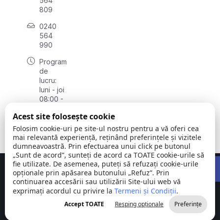
564
809
0240
564
990
Program
de
lucru:
luni - joi
08:00 -
16:30,
Acest site folosește cookie
vineri
08:00 -
Folosim cookie-uri pe site-ul nostru pentru a vă oferi cea
14:00
mai relevantă experiență, reținând preferințele și vizitele
dumneavoastră. Prin efectuarea unui click pe butonul
„Sunt de acord”, sunteți de acord ca TOATE cookie-urile să
Open 
fie utilizate. De asemenea, puteți să refuzați cookie-urile
Concept realizat de
Big Media Relații Publice SRL
opționale prin apăsarea butonului „Refuz”. Prin
continuarea accesării sau utilizării Site-ului web vă
exprimați acordul cu privire la
Comuna
Termeni și Condiții
©
Toate
.
Stejaru |
2026
drepturile
Accept TOATE
Resping opționale
Preferințe
județul Tulcea
rezervate