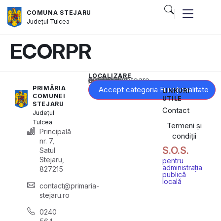
COMUNA STEJARU
Județul
Tulcea
ECORPR
LOCALIZARE
Acest conținut este blocat până când acceptați categoria corespunzătoare de cookie-uri.
PRIMĂRIA
Accept categoria Funcționalitate
LINKURI
COMUNEI
UTILE
STEJARU
Contact
Județul
Tulcea
Termeni și
Principală
condiții
nr. 7,
S.O.S.
Satul
Stejaru,
pentru
administrația
827215
publică
locală
contact@primaria-
stejaru.ro
0240