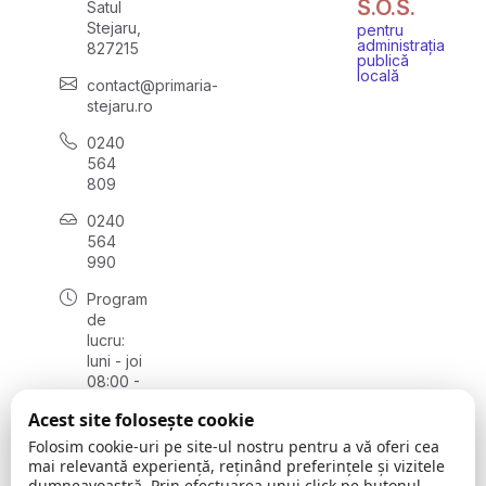
S.O.S.
Satul
Stejaru,
pentru
administrația
827215
publică
locală
contact@primaria-
stejaru.ro
0240
564
809
0240
564
990
Program
de
lucru:
luni - joi
08:00 -
16:30,
Acest site folosește cookie
vineri
08:00 -
Folosim cookie-uri pe site-ul nostru pentru a vă oferi cea
14:00
mai relevantă experiență, reținând preferințele și vizitele
dumneavoastră. Prin efectuarea unui click pe butonul