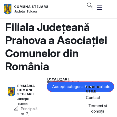
COMUNA STEJARU
Județul
Tulcea
Filiala Județeană
Prahova a Asociației
Comunelor din
România
LOCALIZARE
Acest conținut este blocat până când acceptați categoria corespunzătoare de cookie-uri.
PRIMĂRIA
Accept categoria Funcționalitate
LINKURI
COMUNEI
UTILE
STEJARU
Contact
Județul
Tulcea
Termeni și
Principală
condiții
nr. 7,