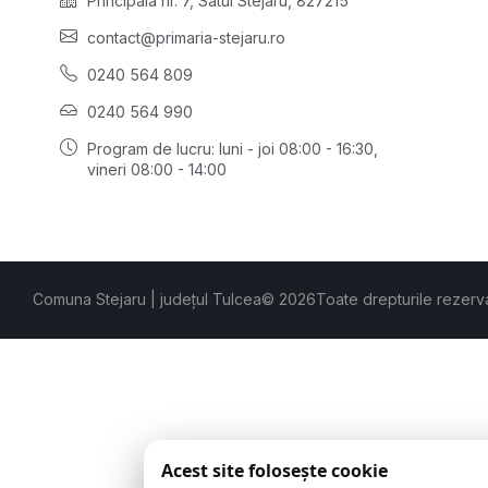
Principală nr. 7, Satul Stejaru, 827215
contact@primaria-stejaru.ro
0240 564 809
0240 564 990
Program de lucru: luni - joi 08:00 - 16:30,
vineri 08:00 - 14:00
Comuna Stejaru | județul Tulcea
© 2026
Toate drepturile rezerv
Acest site folosește cookie