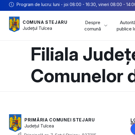
Program de lucru: luni - joi 08:00 - 16:30, vineri 08:00 - 14:0
Despre
Autorită
COMUNA STEJARU
Județul
Tulcea
comună
publice 
Filiala Jude
Comunelor d
PRIMĂRIA COMUNEI STEJARU
L
Acest conținu
Județul
Tulcea