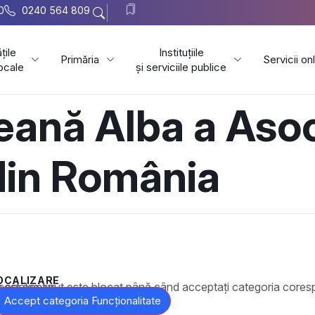
0
0240 564 809
țile
Instituțiile
Primăria
Servicii on
locale
și serviciile publice
țeană Alba a Asoc
in România
OCALIZARE
t este blocat până când acceptați categoria corespunzătoare de cookie-uri.
Accept categoria Funcționalitate