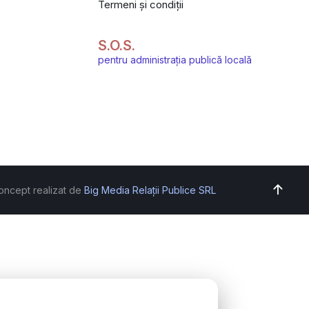
Termeni și condiții
S.O.S.
pentru administrația publică locală
oncept realizat de
Big Media Relații Publice SRL