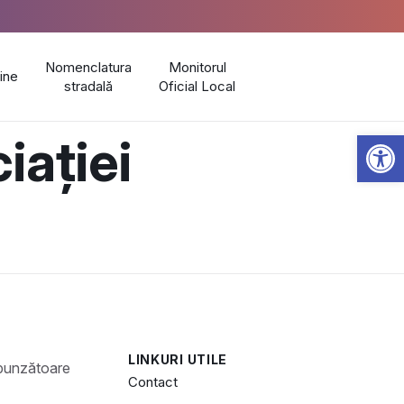
Nomenclatura
Monitorul
line
stradală
Oficial Local
Open 
iației
LINKURI UTILE
Contact