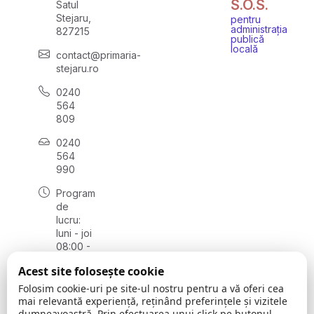
S.O.S.
Satul
Stejaru,
pentru
administrația
827215
publică
locală
contact@primaria-
stejaru.ro
0240
564
809
0240
564
990
Program
de
lucru:
luni - joi
08:00 -
16:30,
Acest site folosește cookie
vineri
08:00 -
Folosim cookie-uri pe site-ul nostru pentru a vă oferi cea
14:00
mai relevantă experiență, reținând preferințele și vizitele
dumneavoastră. Prin efectuarea unui click pe butonul