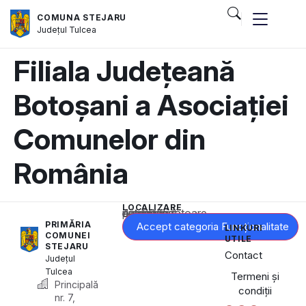
COMUNA STEJARU
Județul
Tulcea
Filiala Județeană
Botoșani a Asociației
Comunelor din
România
LOCALIZARE
Acest conținut este blocat până când acceptați categoria corespunzătoare de cookie-uri.
PRIMĂRIA
Accept categoria Funcționalitate
LINKURI
COMUNEI
UTILE
STEJARU
Contact
Județul
Tulcea
Termeni și
Principală
condiții
nr. 7,